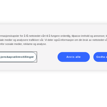
ormasjonskapsler for å få nettstedet vårt til å fungere ordentlig, tilpasse innhold og annonser, t
osiale medier og analysere trafikken vår. Vi deler også informasjon om din bruk av nettstedet 
nfor sosiale medier, reklame og analyse.
jonskapselinnstillinger
Avvis alle
Godta a