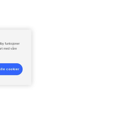
ilby funksjoner
vårt med våre
lle cookier