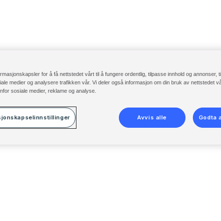
ormasjonskapsler for å få nettstedet vårt til å fungere ordentlig, tilpasse innhold og annonser, t
osiale medier og analysere trafikken vår. Vi deler også informasjon om din bruk av nettstedet 
nfor sosiale medier, reklame og analyse.
jonskapselinnstillinger
Avvis alle
Godta a