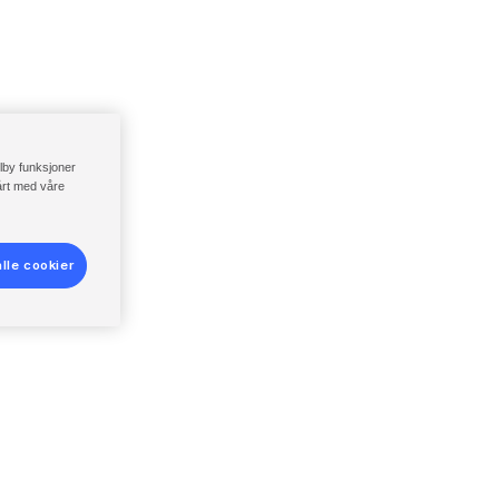
ilby funksjoner
vårt med våre
lle cookier