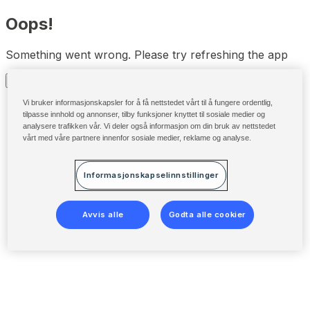
Oops!
Something went wrong. Please try refreshing the app
Refresh
Vi bruker informasjonskapsler for å få nettstedet vårt til å fungere ordentlig,
tilpasse innhold og annonser, tilby funksjoner knyttet til sosiale medier og
analysere trafikken vår. Vi deler også informasjon om din bruk av nettstedet
vårt med våre partnere innenfor sosiale medier, reklame og analyse.
Informasjonskapselinnstillinger
Avvis alle
Godta alle cookier