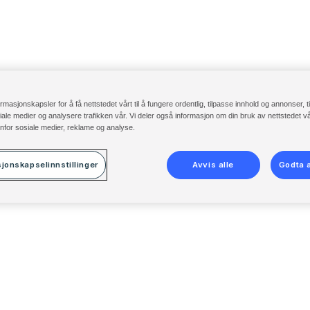
ormasjonskapsler for å få nettstedet vårt til å fungere ordentlig, tilpasse innhold og annonser, t
osiale medier og analysere trafikken vår. Vi deler også informasjon om din bruk av nettstedet 
nfor sosiale medier, reklame og analyse.
jonskapselinnstillinger
Avvis alle
Godta a