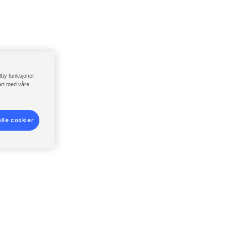
ilby funksjoner
vårt med våre
lle cookier