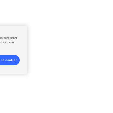
ilby funksjoner
vårt med våre
lle cookier