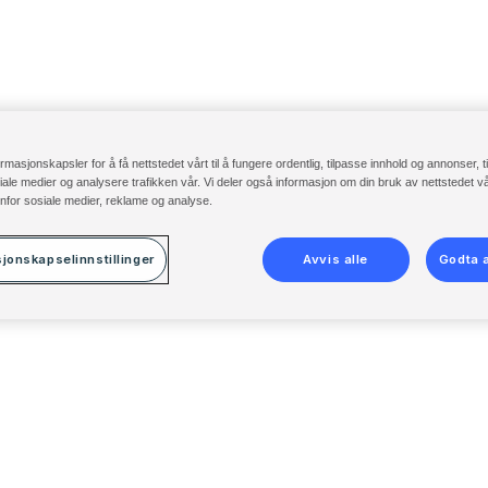
ormasjonskapsler for å få nettstedet vårt til å fungere ordentlig, tilpasse innhold og annonser, t
osiale medier og analysere trafikken vår. Vi deler også informasjon om din bruk av nettstedet 
nfor sosiale medier, reklame og analyse.
jonskapselinnstillinger
Avvis alle
Godta a