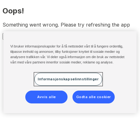
Oops!
Something went wrong. Please try refreshing the app
Refresh
Vi bruker informasjonskapsler for å få nettstedet vårt til å fungere ordentlig,
tilpasse innhold og annonser, tilby funksjoner knyttet til sosiale medier og
analysere trafikken vår. Vi deler også informasjon om din bruk av nettstedet
vårt med våre partnere innenfor sosiale medier, reklame og analyse.
Informasjonskapselinnstillinger
Avvis alle
Godta alle cookier