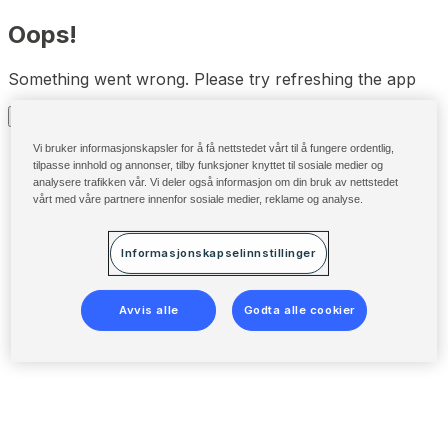
Oops!
Something went wrong. Please try refreshing the app
Refresh
Vi bruker informasjonskapsler for å få nettstedet vårt til å fungere ordentlig,
tilpasse innhold og annonser, tilby funksjoner knyttet til sosiale medier og
analysere trafikken vår. Vi deler også informasjon om din bruk av nettstedet
vårt med våre partnere innenfor sosiale medier, reklame og analyse.
Informasjonskapselinnstillinger
Avvis alle
Godta alle cookier