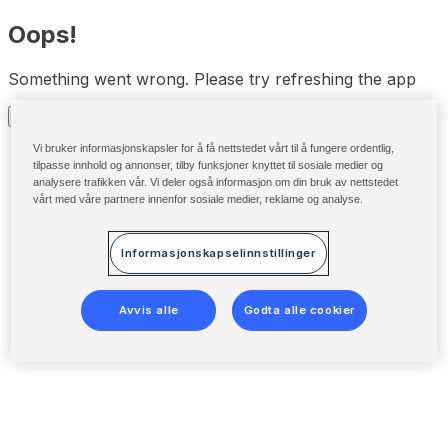
Oops!
Something went wrong. Please try refreshing the app
Refresh
Vi bruker informasjonskapsler for å få nettstedet vårt til å fungere ordentlig,
tilpasse innhold og annonser, tilby funksjoner knyttet til sosiale medier og
analysere trafikken vår. Vi deler også informasjon om din bruk av nettstedet
vårt med våre partnere innenfor sosiale medier, reklame og analyse.
Informasjonskapselinnstillinger
Avvis alle
Godta alle cookier